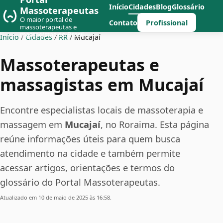
Início
Cidades
Blog
Glossário
Massoterapeutas
O maior portal de
Profissional
Contato
massoterapeutas e
massagistas do Brasil
Início
/
Cidades
/
RR
/
Mucajaí
Massoterapeutas e
massagistas em Mucajaí
Encontre especialistas locais de massoterapia e
massagem em
Mucajaí
, no Roraima. Esta página
reúne informações úteis para quem busca
atendimento na cidade e também permite
acessar artigos, orientações e termos do
glossário do Portal Massoterapeutas.
Atualizado em 10 de maio de 2025 às 16:58.