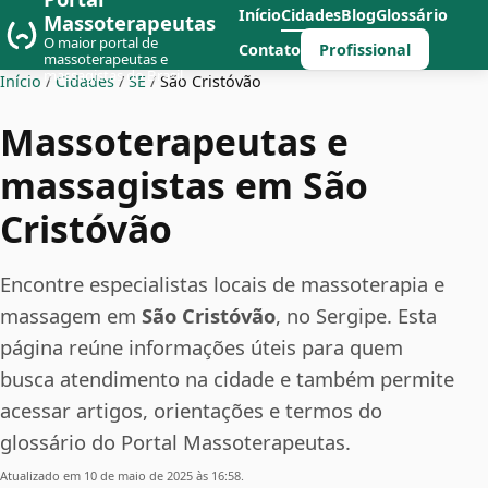
Início
Cidades
Blog
Glossário
Massoterapeutas
O maior portal de
Profissional
Contato
massoterapeutas e
massagistas do Brasil
Início
/
Cidades
/
SE
/
São Cristóvão
Massoterapeutas e
massagistas em São
Cristóvão
Encontre especialistas locais de massoterapia e
massagem em
São Cristóvão
, no Sergipe. Esta
página reúne informações úteis para quem
busca atendimento na cidade e também permite
acessar artigos, orientações e termos do
glossário do Portal Massoterapeutas.
Atualizado em 10 de maio de 2025 às 16:58.