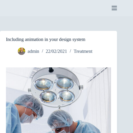
Pular
para
o
conteúdo
Including animation in your design system
admin
22/02/2021
Treatment