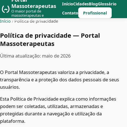
Início
Cidades
Blog
Glossário
Massoterapeutas
O maior portal de
Profissional
Contato
massoterapeutas e
massagistas do Brasil
Início
/
Política de privacidade
Política de privacidade — Portal
Massoterapeutas
Última atualização: maio de 2026
O Portal Massoterapeutas valoriza a privacidade, a
transparência e a proteção dos dados pessoais de seus
usuários.
Esta Política de Privacidade explica como informações
podem ser coletadas, utilizadas, armazenadas e
protegidas durante a navegação e utilização da
plataforma.