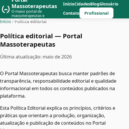
Início
Cidades
Blog
Glossário
Massoterapeutas
O maior portal de
Profissional
Contato
massoterapeutas e
massagistas do Brasil
Início
/
Política editorial
Política editorial — Portal
Massoterapeutas
Última atualização: maio de 2026
O Portal Massoterapeutas busca manter padrões de
transparência, responsabilidade editorial e qualidade
informacional em todos os conteúdos publicados na
plataforma.
Esta Política Editorial explica os princípios, critérios e
práticas que orientam a produção, organização,
atualização e publicação de conteúdos no Portal