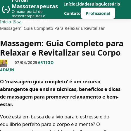
Início
Cidades
Blog
Glossário
Massoterapeutas
O maior portal de
Profissional
Contato
massoterapeutas e
massagistas do Brasil
Início
/
Blog
/
Massagem: Guia Completo Para Relaxar E Revitalizar
Massagem: Guia Completo para
Relaxar e Revitalizar seu Corpo
07/04/2025
ARTIGO
ADMIN
O ‘massagem guia completo’ é um recurso
abrangente que ensina técnicas, benefícios e dicas
de massagem para promover relaxamento e bem-
estar.
Você está em busca de alívio para o estresse e do
equilíbrio perfeito para o corpo e a mente? O