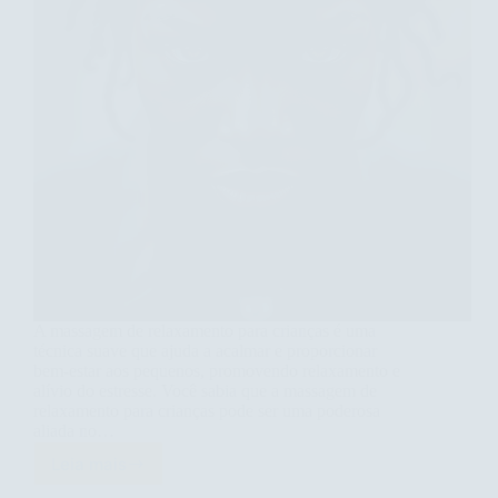
A massagem de relaxamento para crianças é uma
técnica suave que ajuda a acalmar e proporcionar
bem-estar aos pequenos, promovendo relaxamento e
alívio do estresse. Você sabia que a massagem de
relaxamento para crianças pode ser uma poderosa
aliada no…
Leia mais
Descubra
os