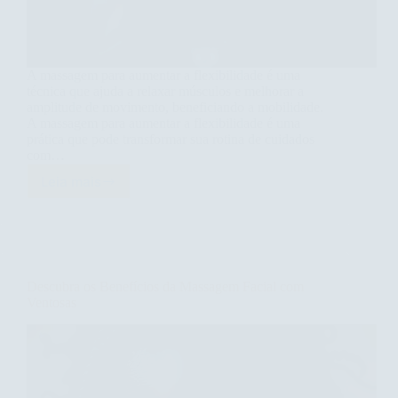
A massagem para aumentar a flexibilidade é uma
técnica que ajuda a relaxar músculos e melhorar a
amplitude de movimento, beneficiando a mobilidade.
A massagem para aumentar a flexibilidade é uma
prática que pode transformar sua rotina de cuidados
com…
Leia mais
Massagem
para
Aumentar
a
Flexibilidade:
Descubra
Descubra os Benefícios da Massagem Facial com
os
Ventosas
Benefícios!