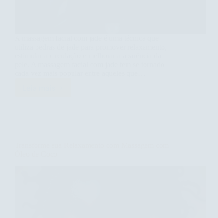
A massagem facial com jade é uma técnica que
utiliza pedras de jade para promover relaxamento,
estimular a circulação e melhorar a aparência da
pele. A massagem facial com jade tem se tornado
cada vez mais popular entre aqueles que…
Leia mais
Descubra
os
Benefícios
da
Massagem
Facial
Transforme sua Relaxamento com Massagem com
com
Óleo de Coco
Jade