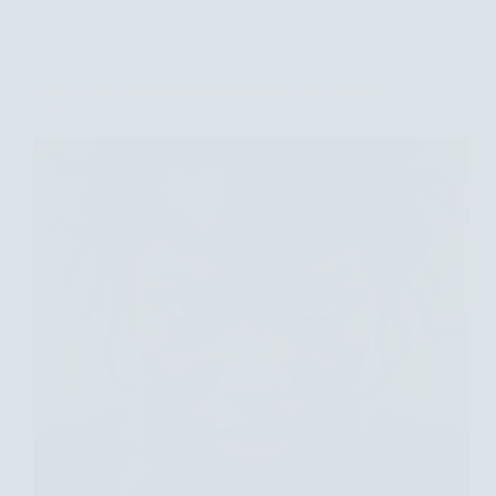
Benefícios
da
Massagem
com
Descubra os Benefícios da Massagem Facial com
Creme
Jade
Hidratante