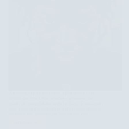
A massagem para relaxamento profundo é uma
técnica que visa aliviar tensões e promover um
estado de tranquilidade mental e física. A massagem
para relaxamento profundo é a chave para aliviar o
estresse e recuperar o equilíbrio em sua vida.…
Leia mais
Descubra