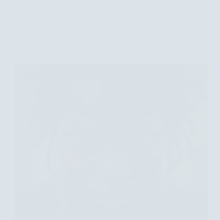
Benefícios
da
Massagem
de
Massagem para Aumentar a Flexibilidade: Descubra
Relaxamento
os Benefícios!
para
Crianças