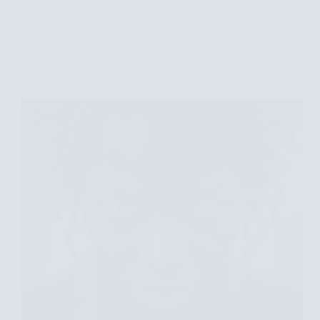
os
Benefícios
da
Massagem
para
Massagem para Saúde Mental: Transforme Seu
Relaxamento
Bem-Estar
Profundo