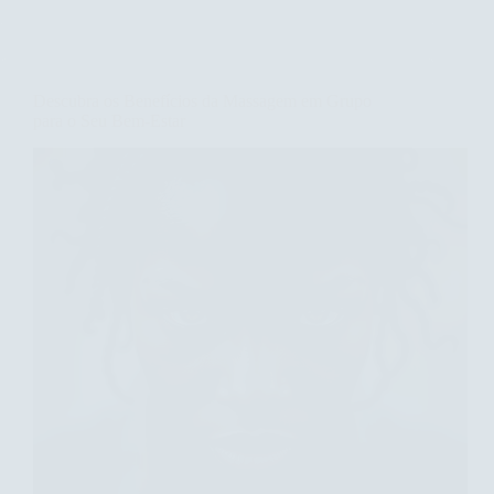
os
Benefícios
da
Massagem
Facial
Descubra os Benefícios da Massagem em Grupo
com
para o Seu Bem-Estar
Ventosas