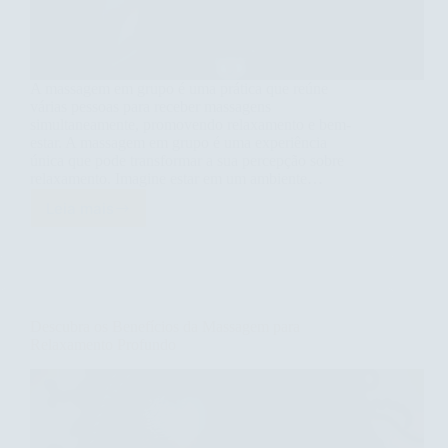
A massagem em grupo é uma prática que reúne
várias pessoas para receber massagens
simultaneamente, promovendo relaxamento e bem-
estar. A massagem em grupo é uma experiência
única que pode transformar a sua percepção sobre
relaxamento. Imagine estar em um ambiente…
Leia mais
Descubra
os
Benefícios
da
Massagem
em
Descubra os Benefícios da Massagem para
Grupo
Relaxamento Profundo
para
o
Seu
Bem-
Estar