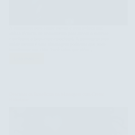
A massagem para saúde mental é uma prática que
utiliza técnicas de relaxamento para aliviar o estresse
e melhorar o bem-estar emocional. A massagem para
saúde mental é uma abordagem poderosa que pode
transformar sua vida. Você sabia que além…
Leia mais
Massagem
para
Saúde
Mental:
Transforme
Seu
Descubra os Benefícios da Massagem com Creme
Bem-
Hidratante
Estar