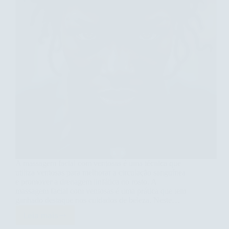
A massagem facial com ventosas é uma técnica que
utiliza ventosas para melhorar a circulação sanguínea
e promover a drenagem linfática no rosto. A
massagem facial com ventosas é uma prática que tem
ganhado destaque nos cuidados de beleza. Neste…
Leia mais
Descubra