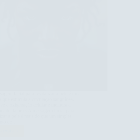
agem facial para revitalizar a pele é uma
a que estimula a circulação sanguínea,
e a oxigenação celular e melhora a
cidade da pele. A massagem facial para
lizar a pele é mais do que um simples
nto de…
a mais
Massagem
Facial