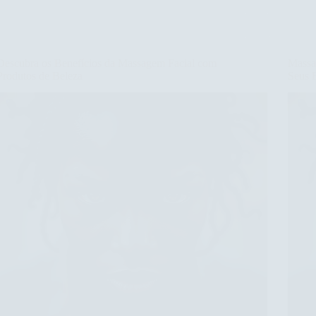
da
Massagem
Facial
para
Descubra os Benefícios da Massagem Facial com
Massa
Melhorar
Produtos de Beleza
Seus 
a
Elasticidade
da
Pele