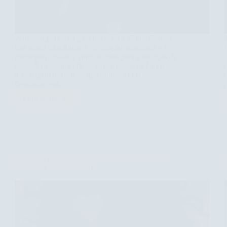
A massagem facial para tratar acne é uma técnica
que ajuda a melhorar a circulação sanguínea e a
drenagem linfática, contribuindo para a redução da
acne. A massagem facial para tratar acne é uma
abordagem inovadora que muitos ainda
desconhecem.…
Leia mais
Massagem
Facial
para
Tratar
Acne:
Benefícios
Descubra os Benefícios da Massagem Facial para
e
Promover o Relaxamento
Técnicas
Eficazes