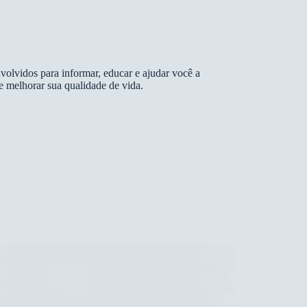
volvidos para informar, educar e ajudar você a
e melhorar sua qualidade de vida.
em Facial para Revitalizar a Pele: Descubra
efícios