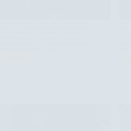
Massagem facial com produtos de beleza é uma
A mas
técnica que combina manipulação da pele com o
técnic
uso de cosméticos para promover relaxamento e
acumu
rejuvenescimento. A massagem facial com
A mas
produtos de beleza é uma prática que não apenas
prátic
proporciona relaxamento, mas…
Você 
Leia mais
Lei
Descubra
os
Benefícios
da
Massagem
Facial
Descubra os Benefícios da Massagem Facial para
Descu
com
Rejuvenescimento da Pele
Estim
Produtos
de
Beleza