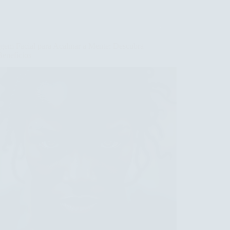
para
Revitalizar
a
Pele:
gem Facial para Acalmar a Mente: Descubra
Descubra
Benefícios
os
Benefícios