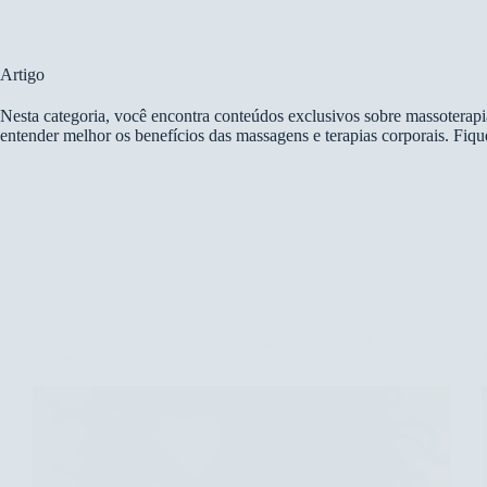
Pular
para
o
conteúdo
Artigo
Nesta categoria, você encontra conteúdos exclusivos sobre massoterapia
entender melhor os benefícios das massagens e terapias corporais. Fiq
Descubra os Benefícios da Massagem Facial para
Amenizar Linhas de Expressão