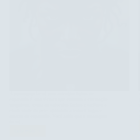
A massagem facial para amenizar linhas de
expressão é uma técnica que estimula a circulação
sanguínea, relaxa os músculos faciais e melhora a
elasticidade da pele, ajudando a reduzir rugas e
marcas de expressão. Você sabia que a massagem
facial…
Leia mais
Descubra
os