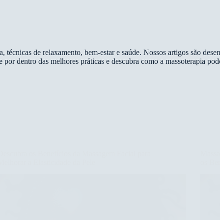
, técnicas de relaxamento, bem-estar e saúde. Nossos artigos são desen
ue por dentro das melhores práticas e descubra como a massoterapia pod
Descubra os Benefícios da Massagem Facial para
Massag
Melhorar a Elasticidade da Pele
os Ben