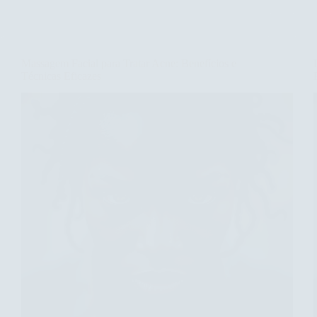
Benefícios
da
Massagem
Facial
Massagem Facial para Tratar Acne: Benefícios e
para
Técnicas Eficazes
Amenizar
Linhas
de
Expressão