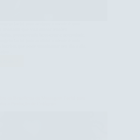
sagem facial para acalmar a mente é uma
a relaxante que visa aliviar tensões
ladas, promovendo bem-estar e serenidade.
sagem facial para acalmar a mente é uma
a incrível que pode transformar seu dia a dia.
sabia…
a mais
Massagem
Facial
para
Acalmar
a
Mente:
bra os Benefícios da Massagem Facial para
Descubra
ular a Produção de Colágeno
Seus
Benefícios