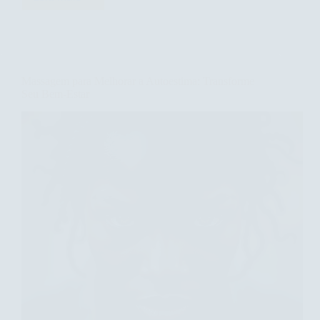
Descubra
como
a
massagem
pode
aliviar
Massagem para Melhorar a Autoestima: Transforme
a
Seu Bem-Estar
tensão
muscular