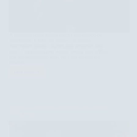
A massagem com técnica sueca é um método de
relaxamento e alívio de tensões, utilizando
movimentos longos e suaves para promover bem-
estar. A massagem com técnica sueca é uma prática
que tem conquistado cada vez mais adeptos em
busca de…
Leia mais
Descubra
os
Benefícios
da
Massagem
com
Descubra os Benefícios da Massagem com Técnicas
Técnica
de Respiração
Sueca