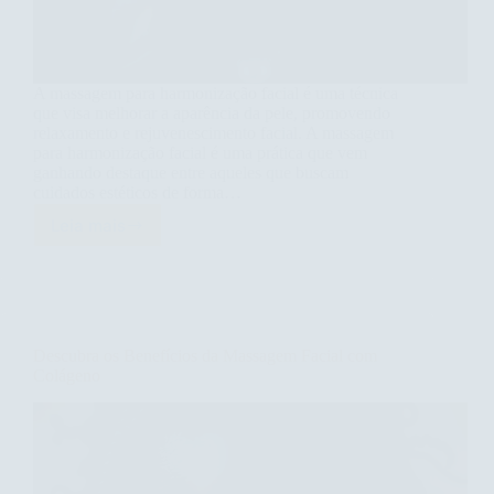
A massagem para harmonização facial é uma técnica
que visa melhorar a aparência da pele, promovendo
relaxamento e rejuvenescimento facial. A massagem
para harmonização facial é uma prática que vem
ganhando destaque entre aqueles que buscam
cuidados estéticos de forma…
Leia mais
Descubra
os
Benefícios
da
Massagem
para
Descubra os Benefícios da Massagem Facial com
Harmonização
Colágeno
Facial