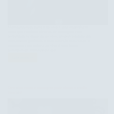
Massagem com música ao vivo é uma experiência
única que combina técnicas de massagem com
performances musicais ao vivo, proporcionando um
relaxamento profundo e uma conexão emocional. A
massagem com música ao vivo é uma forma
inovadora de relaxamento que…
Leia mais
Descubra
os
Benefícios
da
Massagem
com
Descubra como a massagem pode aliviar a tensão
Música
muscular
ao
Vivo