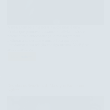
A massagem para melhorar a autoestima é uma
técnica que promove relaxamento, alivia tensões e
potencializa a autoconfiança. A massagem para
melhorar a autoestima é uma prática que pode
transformar a sua relação consigo mesmo. Você já se
sentiu inseguro…
Leia mais
Massagem
para
Melhorar
a
Autoestima:
Transforme
Descubra os Benefícios da Massagem Facial com
Seu
Açúcar
Bem-
Estar