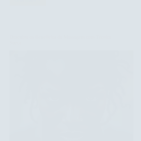
Descubra
os
Benefícios
da
Massagem
Facial
Descubra os Benefícios da Massagem com Técnica
com
Sueca
Açúcar