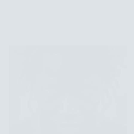
os
Benefícios
da
Massagem
Facial
Descubra os Benefícios da Massagem com Música
com
ao Vivo
Colágeno