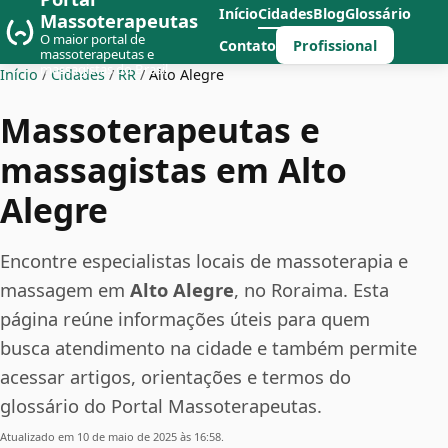
Início
Cidades
Blog
Glossário
Massoterapeutas
O maior portal de
Profissional
Contato
massoterapeutas e
massagistas do Brasil
Início
/
Cidades
/
RR
/
Alto Alegre
Massoterapeutas e
massagistas em Alto
Alegre
Encontre especialistas locais de massoterapia e
massagem em
Alto Alegre
, no Roraima. Esta
página reúne informações úteis para quem
busca atendimento na cidade e também permite
acessar artigos, orientações e termos do
glossário do Portal Massoterapeutas.
Atualizado em 10 de maio de 2025 às 16:58.