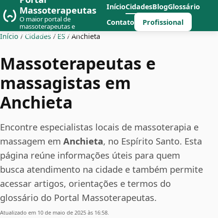
Início
Cidades
Blog
Glossário
Massoterapeutas
O maior portal de
Profissional
Contato
massoterapeutas e
massagistas do Brasil
Início
/
Cidades
/
ES
/
Anchieta
Massoterapeutas e
massagistas em
Anchieta
Encontre especialistas locais de massoterapia e
massagem em
Anchieta
, no Espírito Santo. Esta
página reúne informações úteis para quem
busca atendimento na cidade e também permite
acessar artigos, orientações e termos do
glossário do Portal Massoterapeutas.
Atualizado em 10 de maio de 2025 às 16:58.