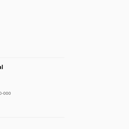
al
30-000