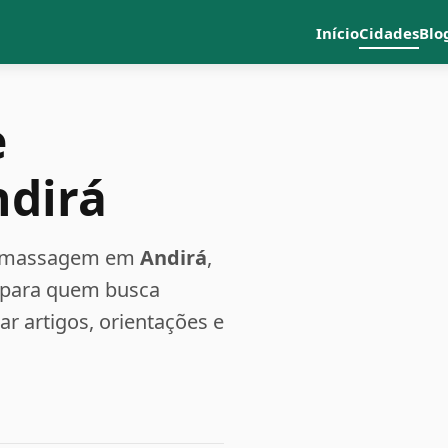
Início
Cidades
Blo
e
ndirá
a e massagem em
Andirá
,
s para quem busca
 artigos, orientações e