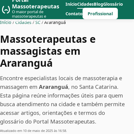
Início
Cidades
Blog
Glossário
Massoterapeutas
O maior portal de
Profissional
Contato
massoterapeutas e
massagistas do Brasil
Início
/
Cidades
/
SC
/
Araranguá
Massoterapeutas e
massagistas em
Araranguá
Encontre especialistas locais de massoterapia e
massagem em
Araranguá
, no Santa Catarina.
Esta página reúne informações úteis para quem
busca atendimento na cidade e também permite
acessar artigos, orientações e termos do
glossário do Portal Massoterapeutas.
Atualizado em 10 de maio de 2025 às 16:58.