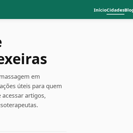
Início
Cidades
Blo
e
exeiras
 e massagem em
mações úteis para quem
acessar artigos,
ssoterapeutas.