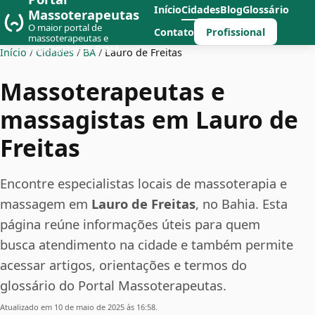
Início
Cidades
Blog
Glossário
Massoterapeutas
O maior portal de
Profissional
Contato
massoterapeutas e
massagistas do Brasil
Início
/
Cidades
/
BA
/
Lauro de Freitas
Massoterapeutas e
massagistas em Lauro de
Freitas
Encontre especialistas locais de massoterapia e
massagem em
Lauro de Freitas
, no Bahia. Esta
página reúne informações úteis para quem
busca atendimento na cidade e também permite
acessar artigos, orientações e termos do
glossário do Portal Massoterapeutas.
Atualizado em 10 de maio de 2025 às 16:58.