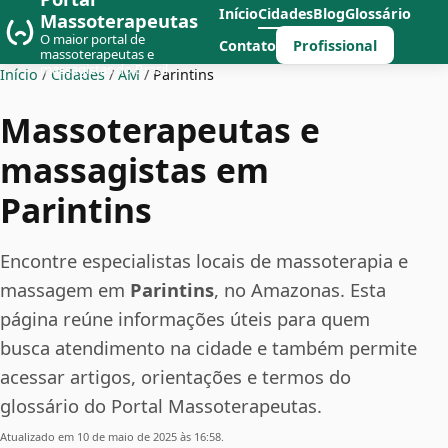
Início
Cidades
Blog
Glossário
Massoterapeutas
O maior portal de
Profissional
Contato
massoterapeutas e
massagistas do Brasil
Início
/
Cidades
/
AM
/
Parintins
Massoterapeutas e
massagistas em
Parintins
Encontre especialistas locais de massoterapia e
massagem em
Parintins
, no Amazonas. Esta
página reúne informações úteis para quem
busca atendimento na cidade e também permite
acessar artigos, orientações e termos do
glossário do Portal Massoterapeutas.
Atualizado em 10 de maio de 2025 às 16:58.