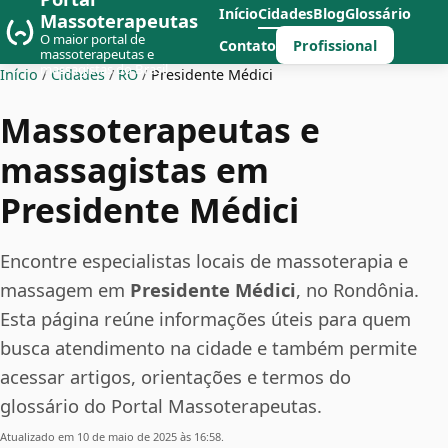
Início
Cidades
Blog
Glossário
Massoterapeutas
O maior portal de
Profissional
Contato
massoterapeutas e
massagistas do Brasil
Início
/
Cidades
/
RO
/
Presidente Médici
Massoterapeutas e
massagistas em
Presidente Médici
Encontre especialistas locais de massoterapia e
massagem em
Presidente Médici
, no Rondônia.
Esta página reúne informações úteis para quem
busca atendimento na cidade e também permite
acessar artigos, orientações e termos do
glossário do Portal Massoterapeutas.
Atualizado em 10 de maio de 2025 às 16:58.