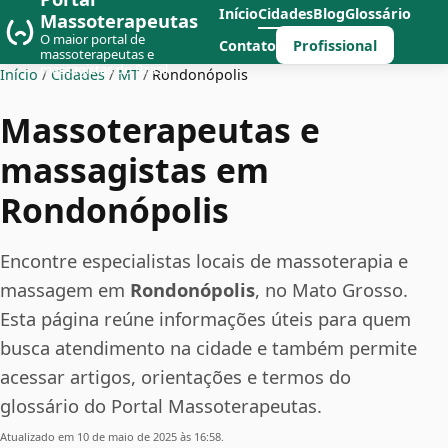
Início
Cidades
Blog
Glossário
Massoterapeutas
O maior portal de
Profissional
Contato
massoterapeutas e
massagistas do Brasil
Início
/
Cidades
/
MT
/
Rondonópolis
Massoterapeutas e
massagistas em
Rondonópolis
Encontre especialistas locais de massoterapia e
massagem em
Rondonópolis
, no Mato Grosso.
Esta página reúne informações úteis para quem
busca atendimento na cidade e também permite
acessar artigos, orientações e termos do
glossário do Portal Massoterapeutas.
Atualizado em 10 de maio de 2025 às 16:58.