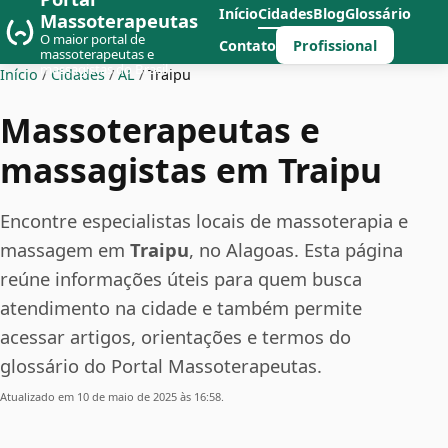
Início
Cidades
Blog
Glossário
Massoterapeutas
O maior portal de
Profissional
Contato
massoterapeutas e
massagistas do Brasil
Início
/
Cidades
/
AL
/
Traipu
Massoterapeutas e
massagistas em Traipu
Encontre especialistas locais de massoterapia e
massagem em
Traipu
, no Alagoas. Esta página
reúne informações úteis para quem busca
atendimento na cidade e também permite
acessar artigos, orientações e termos do
glossário do Portal Massoterapeutas.
Atualizado em 10 de maio de 2025 às 16:58.