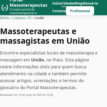
Início
Cidades
Blog
Glossário
Massoterapeutas
O maior portal de
Profissional
Contato
massoterapeutas e
massagistas do Brasil
Início
/
Cidades
/
PI
/
União
Massoterapeutas e
massagistas em União
Encontre especialistas locais de massoterapia e
massagem em
União
, no Piauí. Esta página
reúne informações úteis para quem busca
atendimento na cidade e também permite
acessar artigos, orientações e termos do
glossário do Portal Massoterapeutas.
Atualizado em 10 de maio de 2025 às 16:58.