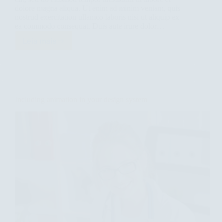
dolore magna aliqua. Ut enim ad minim veniam, quis
nostrud exercitation ullamco laboris nisi ut aliquip ex
ea commodo consequat. Duis aute irure dolor…
Leia mais
Including
animation
in
your
design
system
Including animation in your design system