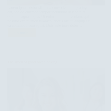
Lorem ipsum dolor sit amet, consectetur adipiscing
elit, sed do eiusmod tempor incididunt ut labore et
dolore magna aliqua. Ut enim ad minim veniam, quis
nostrud exercitation ullamco laboris nisi ut aliquip ex
ea commodo consequat. Duis aute irure dolor…
Leia mais
Great
food
is
not
just
eating
The smell of good bread baking.
energy.