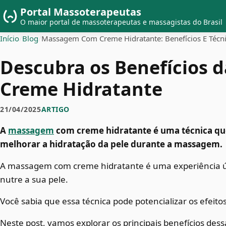
Portal Massoterapeutas
O maior portal de massoterapeutas e massagistas do Brasil
Início
/
Blog
/
Massagem Com Creme Hidratante: Benefícios E Técn
Descubra os Benefícios
Creme Hidratante
21/04/2025
ARTIGO
A
massagem
com creme hidratante é uma técnica qu
melhorar a hidratação da pele durante a massagem.
A massagem com creme hidratante é uma experiência ú
nutre a sua pele.
Você sabia que essa técnica pode potencializar os efeit
Neste post, vamos explorar os principais benefícios dess