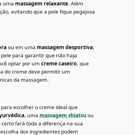
ca uma
massagem relaxante
. Além
rção, evitando que a pele fique pegajosa
ora
ou em uma
massagem desportiva
,
ele para garantir que não haja
você optar por um
creme caseiro
, que
cia do creme deve permitir um
écnicas da massagem.
para escolher o creme ideal que
yurvédica
, uma
massagem shiatsu
ou
o certo fará toda a diferença na sua
a escolha dos ingredientes podem