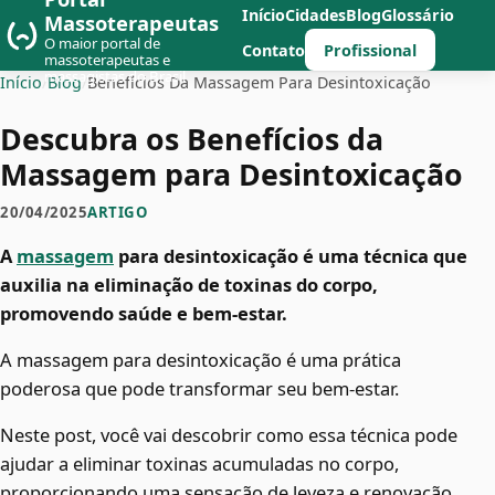
Início
Cidades
Blog
Glossário
Massoterapeutas
O maior portal de
Profissional
Contato
massoterapeutas e
massagistas do Brasil
Início
/
Blog
/
Benefícios Da Massagem Para Desintoxicação
Descubra os Benefícios da
Massagem para Desintoxicação
20/04/2025
ARTIGO
A
massagem
para desintoxicação é uma técnica que
auxilia na eliminação de toxinas do corpo,
promovendo saúde e bem-estar.
A massagem para desintoxicação é uma prática
poderosa que pode transformar seu bem-estar.
Neste post, você vai descobrir como essa técnica pode
ajudar a eliminar toxinas acumuladas no corpo,
proporcionando uma sensação de leveza e renovação.