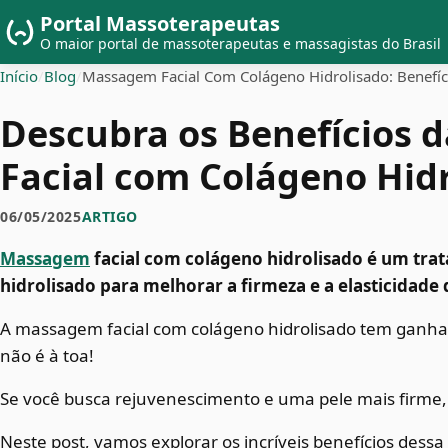
Portal Massoterapeutas
O maior portal de massoterapeutas e massagistas do Brasil
Início
/
Blog
/
Massagem Facial Com Colágeno Hidrolisado: Benefíci
Descubra os Benefícios
Facial com Colágeno Hid
06/05/2025
ARTIGO
Massagem
facial com colágeno hidrolisado é um trat
hidrolisado para melhorar a firmeza e a elasticidade 
A massagem facial com colágeno hidrolisado tem ganha
não é à toa!
Se você busca rejuvenescimento e uma pele mais firme, 
Neste post, vamos explorar os incríveis benefícios dessa