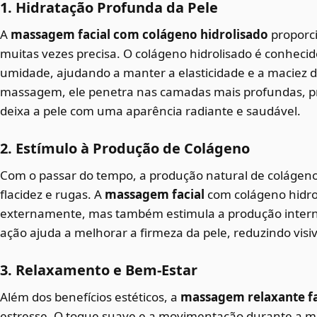
1. Hidratação Profunda da Pele
A
massagem facial com colágeno hidrolisado
proporci
muitas vezes precisa. O colágeno hidrolisado é conhecid
umidade, ajudando a manter a elasticidade e a maciez da
massagem, ele penetra nas camadas mais profundas, 
deixa a pele com uma aparência radiante e saudável.
2. Estímulo à Produção de Colágeno
Com o passar do tempo, a produção natural de colágeno
flacidez e rugas. A
massagem facial
com colágeno hidro
externamente, mas também estimula a produção intern
ação ajuda a melhorar a firmeza da pele, reduzindo vis
3. Relaxamento e Bem-Estar
Além dos benefícios estéticos, a
massagem relaxante fa
estresse. O toque suave e a movimentação durante a