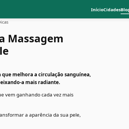
Início
Cidades
Blo
Dicas
 da Massagem
le
ca que melhora a circulação sanguínea,
deixando-a mais radiante.
 que vem ganhando cada vez mais
ransformar a aparência da sua pele,