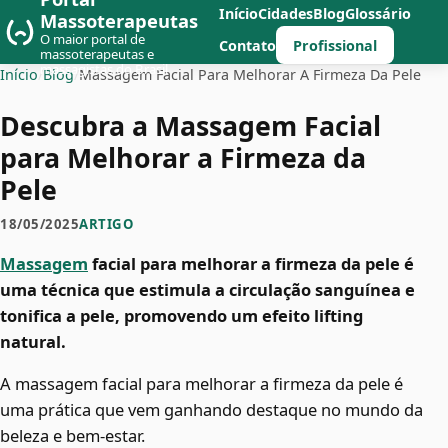
Início
Cidades
Blog
Glossário
Massoterapeutas
O maior portal de
Profissional
Contato
massoterapeutas e
massagistas do Brasil
Início
/
Blog
/
Massagem Facial Para Melhorar A Firmeza Da Pele
Descubra a Massagem Facial
para Melhorar a Firmeza da
Pele
18/05/2025
ARTIGO
Massagem
facial para melhorar a firmeza da pele é
uma técnica que estimula a circulação sanguínea e
tonifica a pele, promovendo um efeito lifting
natural.
A massagem facial para melhorar a firmeza da pele é
uma prática que vem ganhando destaque no mundo da
beleza e bem-estar.