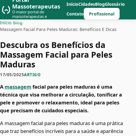
Início
Cidades
Blog
Glossário
Massoterapeutas
O maior portal de
Profissional
Contato
massoterapeutas e
massagistas do Brasil
Início
/
Blog
/
Massagem Facial Para Peles Maduras: Benefícios E Dicas
Descubra os Benefícios da
Massagem Facial para Peles
Maduras
17/05/2025
ARTIGO
A
massagem
facial para peles maduras é uma
técnica que visa melhorar a circulação, tonificar a
pele e promover o relaxamento, ideal para peles
que precisam de cuidados especiais.
A massagem facial para peles maduras é uma prática
que traz benefícios incríveis para a saúde e aparência