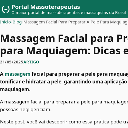
Portal Massoterapeutas
O maior portal de massoterapeutas e massagistas do Brasil
Início
/
Blog
/
Massagem Facial Para Preparar A Pele Para Maquia
Massagem Facial para Pr
para Maquiagem: Dicas e
21/05/2025
ARTIGO
A
massagem
facial para preparar a pele para maqui
tonificar e hidratar a pele, garantindo uma aplicaçã
maquiagem.
A massagem facial para preparar a pele para maquiage
pessoas negligenciam.
Neste post, você vai descobrir como essa prática pode t