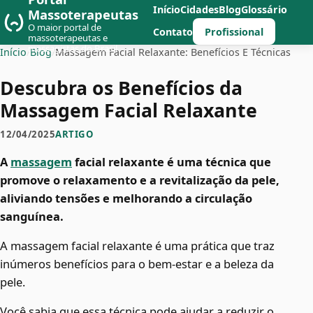
Início
Cidades
Blog
Glossário
Massoterapeutas
O maior portal de
Profissional
Contato
massoterapeutas e
massagistas do Brasil
Início
/
Blog
/
Massagem Facial Relaxante: Benefícios E Técnicas
Descubra os Benefícios da
Massagem Facial Relaxante
12/04/2025
ARTIGO
A
massagem
facial relaxante é uma técnica que
promove o relaxamento e a revitalização da pele,
aliviando tensões e melhorando a circulação
sanguínea.
A massagem facial relaxante é uma prática que traz
inúmeros benefícios para o bem-estar e a beleza da
pele.
Você sabia que essa técnica pode ajudar a reduzir o