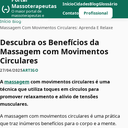
Início
Cidades
Blog
Glossário
Massoterapeutas
O maior portal de
Profissional
Contato
massoterapeutas e
massagistas do Brasil
Início
/
Blog
/
Massagem Com Movimentos Circulares: Aprenda E Relaxe
Descubra os Benefícios da
Massagem com Movimentos
Circulares
27/04/2025
ARTIGO
A
massagem
com movimentos circulares é uma
técnica que utiliza toques em círculos para
promover relaxamento e alívio de tensões
musculares.
A massagem com movimentos circulares é uma prática
que traz inúmeros benefícios para o corpo e a mente.