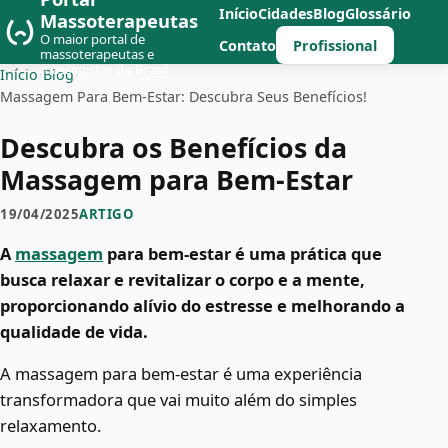
Início
Cidades
Blog
Glossário
Massoterapeutas
O maior portal de
Profissional
Contato
massoterapeutas e
massagistas do Brasil
Início
/
Blog
/
Massagem Para Bem-Estar: Descubra Seus Benefícios!
Descubra os Benefícios da
Massagem para Bem-Estar
19/04/2025
ARTIGO
A
massagem
para bem-estar é uma prática que
busca relaxar e revitalizar o corpo e a mente,
proporcionando alívio do estresse e melhorando a
qualidade de vida.
A massagem para bem-estar é uma experiência
transformadora que vai muito além do simples
relaxamento.