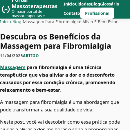
Início
Cidades
Blog
Glossário
Massoterapeutas
O maior portal de
Profissional
Contato
massoterapeutas e
massagistas do Brasil
Início
/
Blog
/
Massagem Para Fibromialgia: Alívio E Bem-Estar
Descubra os Benefícios da
Massagem para Fibromialgia
11/04/2025
ARTIGO
Massagem
para fibromialgia é uma técnica
terapêutica que visa aliviar a dor e o desconforto
causados por essa condição crônica, promovendo
relaxamento e bem-estar.
A massagem para fibromialgia é uma abordagem que
pode transformar a sua qualidade de vida.
Neste post, você vai descobrir como essa prática pode
ajudar a aliviar a dor, melhorar o sono e proporcionar