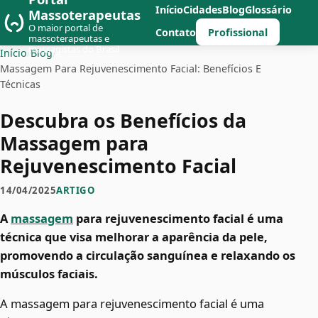
Início
Cidades
Blog
Glossário
Massoterapeutas
O maior portal de
Profissional
Contato
massoterapeutas e
massagistas do Brasil
Início
/
Blog
/
Massagem Para Rejuvenescimento Facial: Benefícios E
Técnicas
Descubra os Benefícios da
Massagem para
Rejuvenescimento Facial
14/04/2025
ARTIGO
A
massagem
para rejuvenescimento facial é uma
técnica que visa melhorar a aparência da pele,
promovendo a circulação sanguínea e relaxando os
músculos faciais.
A massagem para rejuvenescimento facial é uma