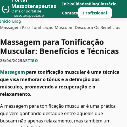
Início
Cidades
Blog
Glossário
Massoterapeutas
O maior portal de
Profissional
Contato
massoterapeutas e
massagistas do Brasil
Início
/
Blog
/
Massagem Para Tonificação Muscular: Descubra Os Benefícios
Massagem para Tonificação
Muscular: Benefícios e Técnicas
26/04/2025
ARTIGO
Massagem
para tonificação muscular é uma técnica
que visa melhorar o tônus e a definição dos
músculos, promovendo a recuperação e o
relaxamento.
A massagem para tonificação muscular é uma prática
que vem ganhando destaque entre aqueles que
buscam não apenas relaxamento, mas também um