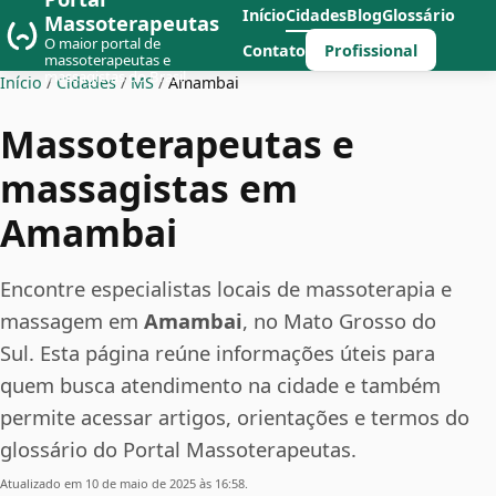
Início
Cidades
Blog
Glossário
Massoterapeutas
O maior portal de
Profissional
Contato
massoterapeutas e
massagistas do Brasil
Início
/
Cidades
/
MS
/
Amambai
Massoterapeutas e
massagistas em
Amambai
Encontre especialistas locais de massoterapia e
massagem em
Amambai
, no Mato Grosso do
Sul. Esta página reúne informações úteis para
quem busca atendimento na cidade e também
permite acessar artigos, orientações e termos do
glossário do Portal Massoterapeutas.
Atualizado em 10 de maio de 2025 às 16:58.