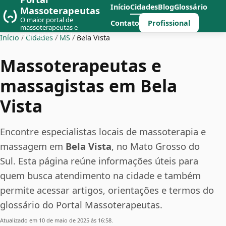
Início
Cidades
Blog
Glossário
Massoterapeutas
O maior portal de
Profissional
Contato
massoterapeutas e
massagistas do Brasil
Início
/
Cidades
/
MS
/
Bela Vista
Massoterapeutas e
massagistas em Bela
Vista
Encontre especialistas locais de massoterapia e
massagem em
Bela Vista
, no Mato Grosso do
Sul. Esta página reúne informações úteis para
quem busca atendimento na cidade e também
permite acessar artigos, orientações e termos do
glossário do Portal Massoterapeutas.
Atualizado em 10 de maio de 2025 às 16:58.