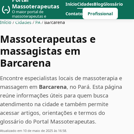
Início
Cidades
Blog
Glossário
Massoterapeutas
O maior portal de
Profissional
Contato
massoterapeutas e
massagistas do Brasil
Início
/
Cidades
/
PA
/
Barcarena
Massoterapeutas e
massagistas em
Barcarena
Encontre especialistas locais de massoterapia e
massagem em
Barcarena
, no Pará. Esta página
reúne informações úteis para quem busca
atendimento na cidade e também permite
acessar artigos, orientações e termos do
glossário do Portal Massoterapeutas.
Atualizado em 10 de maio de 2025 às 16:58.