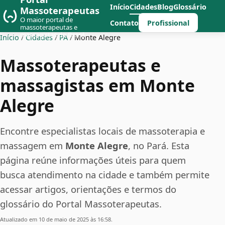
Início
Cidades
Blog
Glossário
Massoterapeutas
O maior portal de
Profissional
Contato
massoterapeutas e
massagistas do Brasil
Início
/
Cidades
/
PA
/
Monte Alegre
Massoterapeutas e
massagistas em Monte
Alegre
Encontre especialistas locais de massoterapia e
massagem em
Monte Alegre
, no Pará. Esta
página reúne informações úteis para quem
busca atendimento na cidade e também permite
acessar artigos, orientações e termos do
glossário do Portal Massoterapeutas.
Atualizado em 10 de maio de 2025 às 16:58.