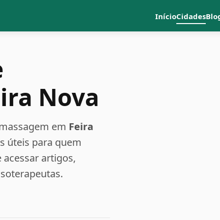
Início
Cidades
Blo
e
ira Nova
a e massagem em
Feira
es úteis para quem
acessar artigos,
ssoterapeutas.