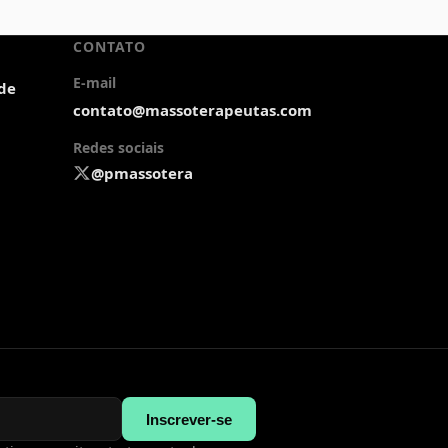
CONTATO
E-mail
ade
contato@massoterapeutas.com
Redes sociais
@pmassotera
Inscrever-se