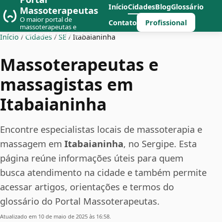
Início
Cidades
Blog
Glossário
Massoterapeutas
O maior portal de
Profissional
Contato
massoterapeutas e
massagistas do Brasil
Início
/
Cidades
/
SE
/
Itabaianinha
Massoterapeutas e
massagistas em
Itabaianinha
Encontre especialistas locais de massoterapia e
massagem em
Itabaianinha
, no Sergipe. Esta
página reúne informações úteis para quem
busca atendimento na cidade e também permite
acessar artigos, orientações e termos do
glossário do Portal Massoterapeutas.
Atualizado em 10 de maio de 2025 às 16:58.