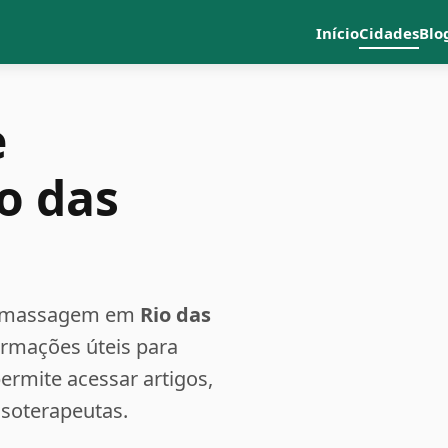
Início
Cidades
Blo
e
o das
a e massagem em
Rio das
formações úteis para
rmite acessar artigos,
ssoterapeutas.