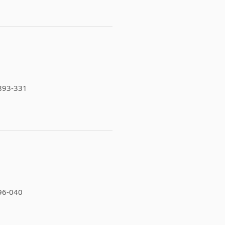
8893-331
896-040