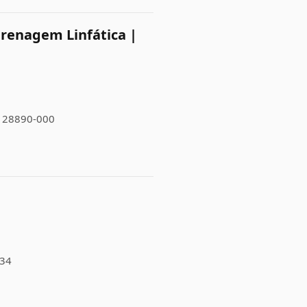
Drenagem Linfática |
J, 28890-000
034