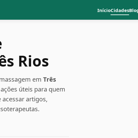
Início
Cidades
Blo
e
ês Rios
a e massagem em
Três
rmações úteis para quem
acessar artigos,
ssoterapeutas.