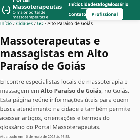
Início
Cidades
Blog
Glossário
Massoterapeutas
O maior portal de
Profissional
Contato
massoterapeutas e
massagistas do Brasil
Início
/
Cidades
/
GO
/
Alto Paraíso de Goiás
Massoterapeutas e
massagistas em Alto
Paraíso de Goiás
Encontre especialistas locais de massoterapia e
massagem em
Alto Paraíso de Goiás
, no Goiás.
Esta página reúne informações úteis para quem
busca atendimento na cidade e também permite
acessar artigos, orientações e termos do
glossário do Portal Massoterapeutas.
Atualizado em 10 de maio de 2025 às 16:58.