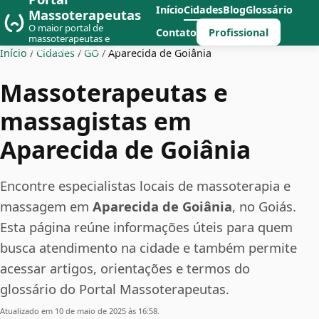
Início
Cidades
Blog
Glossário
Massoterapeutas
O maior portal de
Profissional
Contato
massoterapeutas e
massagistas do Brasil
Início
/
Cidades
/
GO
/
Aparecida de Goiânia
Massoterapeutas e
massagistas em
Aparecida de Goiânia
Encontre especialistas locais de massoterapia e
massagem em
Aparecida de Goiânia
, no Goiás.
Esta página reúne informações úteis para quem
busca atendimento na cidade e também permite
acessar artigos, orientações e termos do
glossário do Portal Massoterapeutas.
Atualizado em 10 de maio de 2025 às 16:58.