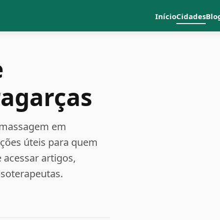
Início
Cidades
Blo
e
ragarças
 e massagem em
ações úteis para quem
acessar artigos,
ssoterapeutas.