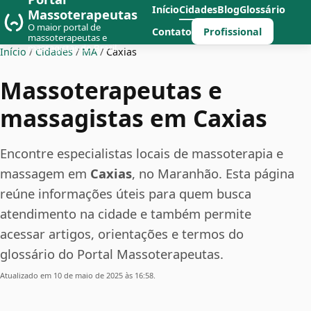
Início
Cidades
Blog
Glossário
Massoterapeutas
O maior portal de
Profissional
Contato
massoterapeutas e
massagistas do Brasil
Início
/
Cidades
/
MA
/
Caxias
Massoterapeutas e
massagistas em Caxias
Encontre especialistas locais de massoterapia e
massagem em
Caxias
, no Maranhão. Esta página
reúne informações úteis para quem busca
atendimento na cidade e também permite
acessar artigos, orientações e termos do
glossário do Portal Massoterapeutas.
Atualizado em 10 de maio de 2025 às 16:58.