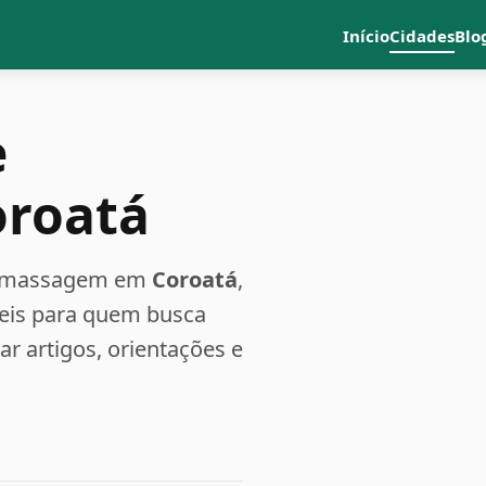
Início
Cidades
Blo
e
oroatá
a e massagem em
Coroatá
,
teis para quem busca
 artigos, orientações e