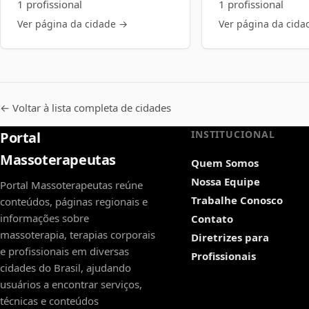
1 profissional
1 profissional
Ver página da cidade →
Ver página da cida
← Voltar à lista completa de cidades
INSTITUCIONAL
Portal
Massoterapeutas
Quem Somos
Nossa Equipe
Portal Massoterapeutas reúne
Trabalhe Conosco
conteúdos, páginas regionais e
informações sobre
Contato
massoterapia, terapias corporais
Diretrizes para
e profissionais em diversas
Profissionais
cidades do Brasil, ajudando
usuários a encontrar serviços,
técnicas e conteúdos