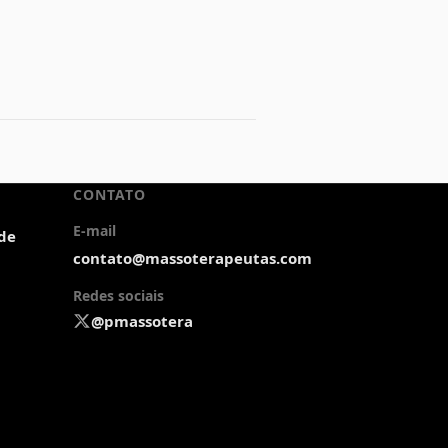
CONTATO
E-mail
ade
contato@massoterapeutas.com
Redes sociais
@pmassotera