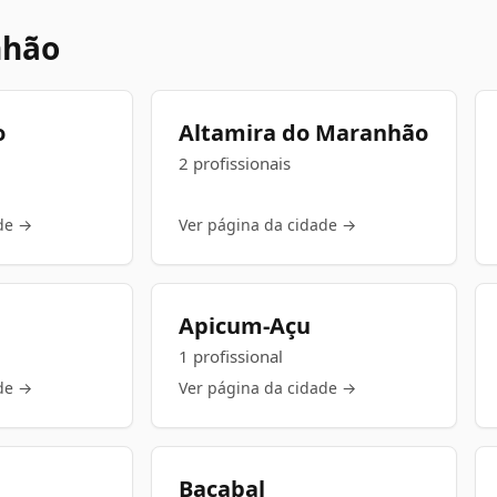
nhão
o
Altamira do Maranhão
2 profissionais
de →
Ver página da cidade →
Apicum-Açu
1 profissional
de →
Ver página da cidade →
Bacabal