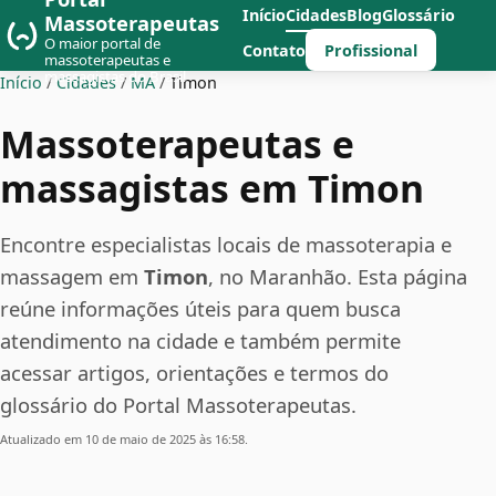
Início
Cidades
Blog
Glossário
Massoterapeutas
O maior portal de
Profissional
Contato
massoterapeutas e
massagistas do Brasil
Início
/
Cidades
/
MA
/
Timon
Massoterapeutas e
massagistas em Timon
Encontre especialistas locais de massoterapia e
massagem em
Timon
, no Maranhão. Esta página
reúne informações úteis para quem busca
atendimento na cidade e também permite
acessar artigos, orientações e termos do
glossário do Portal Massoterapeutas.
Atualizado em 10 de maio de 2025 às 16:58.