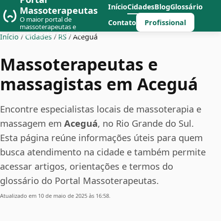
Início
Cidades
Blog
Glossário
Massoterapeutas
O maior portal de
Profissional
Contato
massoterapeutas e
massagistas do Brasil
Início
/
Cidades
/
RS
/
Aceguá
Massoterapeutas e
massagistas em Aceguá
Encontre especialistas locais de massoterapia e
massagem em
Aceguá
, no Rio Grande do Sul.
Esta página reúne informações úteis para quem
busca atendimento na cidade e também permite
acessar artigos, orientações e termos do
glossário do Portal Massoterapeutas.
Atualizado em 10 de maio de 2025 às 16:58.