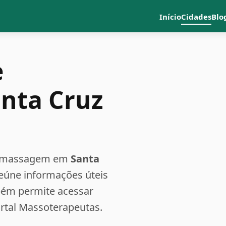
Início
Cidades
Blo
e
nta Cruz
a e massagem em
Santa
reúne informações úteis
bém permite acessar
ortal Massoterapeutas.